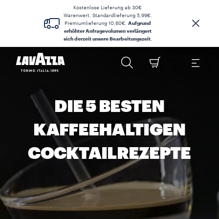
Kostenlose Lieferung ab 30€
Warenwert. Standardlieferung 5,99€.
Premiumlieferung 10,60€.
Aufgrund
erhöhter Anfragevolumen verlängert
sich derzeit unsere Bearbeitungszeit
.
DIE 5 BESTEN
KAFFEEHALTIGEN
COCKTAILREZEPTE