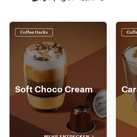
Coffee Hacks
Coff
Soft Choco Cream
Car
MEHR ENTDECKEN