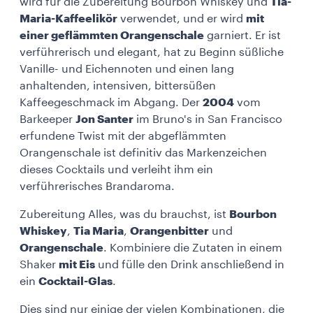
wird für die Zubereitung Bourbon Whiskey und
Tia-
Maria-Kaffeelikör
verwendet, und er wird
mit
einer geflämmten Orangenschale
garniert. Er ist
verführerisch und elegant, hat zu Beginn süßliche
Vanille- und Eichennoten und einen lang
anhaltenden, intensiven, bittersüßen
Kaffeegeschmack im Abgang. Der
2004
vom
Barkeeper
Jon Santer
im Bruno's in San Francisco
erfundene Twist mit der abgeflämmten
Orangenschale ist definitiv das Markenzeichen
dieses Cocktails und verleiht ihm ein
verführerisches Brandaroma.
Zubereitung Alles, was du brauchst, ist
Bourbon
Whiskey
,
Tia Maria
,
Orangenbitter
und
Orangenschale
. Kombiniere die Zutaten in einem
Shaker
mit Eis
und fülle den Drink anschließend in
ein
Cocktail-Glas
.
Dies sind nur einige der vielen Kombinationen, die