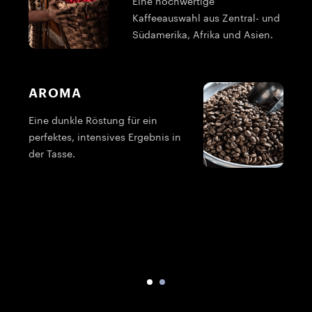
Eine hochwertige
Kaffeeauswahl aus Zentral- und
Südamerika, Afrika und Asien.
AROMA
Eine dunkle Röstung für ein
perfektes, intensives Ergebnis in
der Tasse.
G
i
f
L