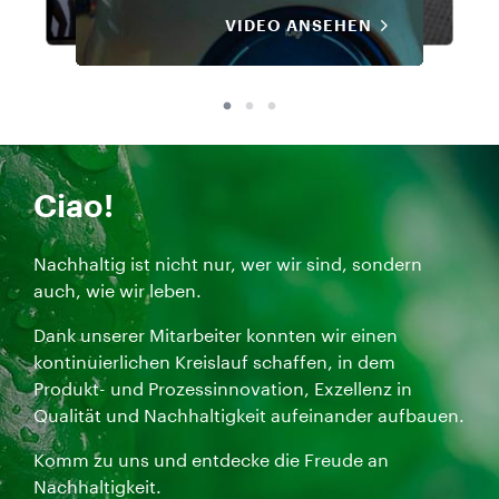
Das Video zeigt ein
Der Re
VIDEO ANSEHEN
VIDEO ANSEHEN
Der Reise
Die Flure 
Das Video
Die Flure 
Der Reise
Das Video
VIDEO ANSEHEN
VIDEO ANSEHEN
VIDEO ANSEHEN
VIDEO ANSEHEN
VIDEO ANSEHEN
VIDEO ANSEHEN
Ciao!
Nachhaltig ist nicht nur, wer wir sind, sondern
auch, wie wir leben.
Dank unserer Mitarbeiter konnten wir einen
kontinuierlichen Kreislauf schaffen, in dem
Produkt- und Prozessinnovation, Exzellenz in
Qualität und Nachhaltigkeit aufeinander aufbauen.
Komm zu uns und entdecke die Freude an
Nachhaltigkeit.