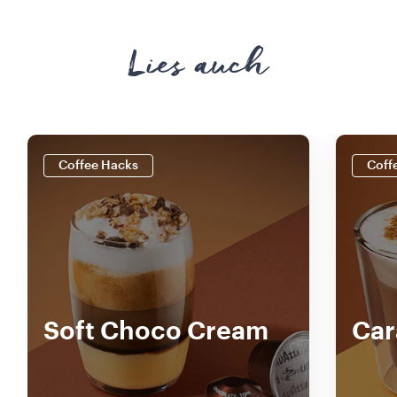
Lies auch
Coffee Hacks
Coff
Soft Choco Cream
Car