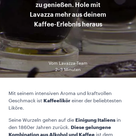
zu genießen. Hole mit
Lavazza mehr aus deinem
Kaffee-Erlebnis heraus
Vom Lavazza-Team
2–3 Minuten
Mit seinem intensiven Aroma und kraftvollen
Geschmack ist
Kaffeelikör
einer der beliebtesten
Liköre.
Seine Wurzeln gehen auf die
Einigung Italiens
in
den 1860er Jahren zurück.
Diese gelungene
Kombination aus Alkohol und Kaffee
ist dem