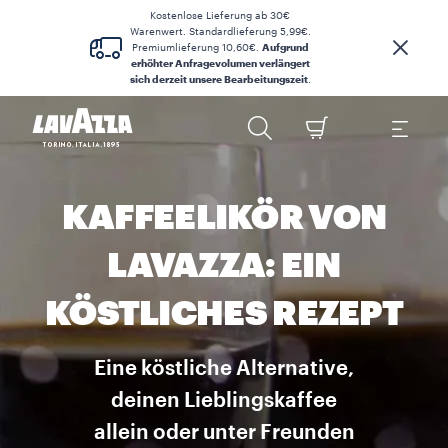
Kostenlose Lieferung ab 30€
Warenwert. Standardlieferung 5,99€.
Premiumlieferung 10,60€.
Aufgrund
erhöhter Anfragevolumen verlängert
sich derzeit unsere Bearbeitungszeit
.
KAFFEELIKÖR VON
LAVAZZA: EIN
KÖSTLICHES REZEPT
Eine köstliche Alternative,
deinen Lieblingskaffee
allein oder unter Freunden