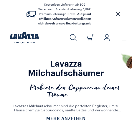
Kostenlose Lieferung ab 30€
Warenwert. Standardlieferung 5,99€.
Premiumlieferung 10,60€.
Aufgrund
erhöhter Anfragevolumen verlängert
sich derzeit unsere Bearbeitungszeit
.
Lavazza
Milchaufschäumer
Probiere den Cappuccino deiner
Träume
Lavazzas Milchaufschäumer sind die perfekten Begleiter, um zu
Hause cremige Cappuccinos, sanfte Lattes und verwöhnende
Milchgetränke zuzubereiten. Diese elektrischen Milchaufschäumer
MEHR ANZEIGEN
sind auf Benutzerfreundlichkeit und gleichbleibende Ergebnisse
ausgelegt: Sie erhitzen und schäumen Milch perfekt auf – egal ob
heiß oder kalt. Ob Du einen morgendlichen Cappuccino oder einen
Flat White am Nachmittag genießen möchtest – Lavazzas