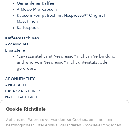
Gemahlener Kaffee
A Modo Mio Kapseln
Kapseln kompatibel mit Nespresso®* Original
Maschinen
Kaffeepads
Kaffeemaschinen
Accessoires
Ersatzteile
*Lavazza steht mit Nespresso® nicht in Verbindung
und wird von Nespresso® nicht unterstützt oder
gefördert.
ABONNEMENTS
ANGEBOTE
LAVAZZA STORIES
NACHHALTIGKEIT
LAVAZZA WORLD
Cookie-Richtlinie
Maschinenregistrierung
HILFE UND KONTAKT
Auf unserer Webseite verwenden wir Cookies, um Ihnen ein
FAQs
bestmögliches Surferlebnis zu garantieren. Cookies ermöglichen
Kontakt