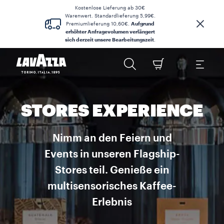
Kostenlose Lieferung ab 30€
Warenwert. Standardlieferung 5,99€.
Premiumlieferung 10,60€.
Aufgrund
erhöhter Anfragevolumen verlängert
sich derzeit unsere Bearbeitungszeit
.
STORES EXPERIENCE
Nimm an den Feiern und
Events in unseren Flagship-
Stores teil. Genieße ein
multisensorisches Kaffee-
Erlebnis