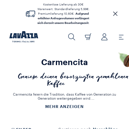
Kostenlose Lieferung ab 30€
Warenwert. Standardlieferung 5,99€.
Premiumlieferung 10,60€.
Aufgrund
erhöhter Anfragevolumen verlängert
sich derzeit unsere Bearbeitungszeit
.
Carmencita
Genieße deinen bevorzugten gemahlenen
Kaffee
Carmencita feiern die Tradition, dass Kaffee von Generation zu
Generation weitergegeben wird.
Die Mokkakanne und French Press sind die beiden bekanntesten
MEHR ANZEIGEN
Kaffeemaschinen der Welt. Sie bewahren den Wert und den
Geschmack eines authentischen italienischen Caffès. Die ideale
Lösung für die Zubereitung aromatischer und köstlicher Kaffees
und um dein Zuhause in einem unverwechselbaren und originellen
Stil zu dekorieren. Für diese Kaffeemaschinen kannst du gerösteten
und gemahlenen Kaffee oder ganze Bohnen kaufen, die du selbst