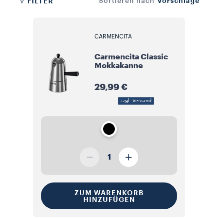
Vorschläge
FILTER
Sortieren nach
mahlen kannst, um deine ideale Mischung zu kreieren.
CARMENCITA
Carmencita Classic
Mokkakanne
29,99 €
zzgl. Versand
1
ZUM WARENKORB
HINZUFÜGEN