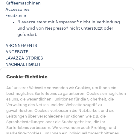
Kaffeemaschinen
Accessoires
Ersatzteile
*Lavazza steht mit Nespresso® nicht in Verbindung
und wird von Nespresso® nicht unterstützt oder
gefördert.
ABONNEMENTS
ANGEBOTE
LAVAZZA STORIES
NACHHALTIGKEIT
LAVAZZA WORLD
Cookie-Richtlinie
Maschinenregistrierung
HILFE UND KONTAKT
Auf unserer Webseite verwenden wir Cookies, um Ihnen ein
FAQs
bestmögliches Surferlebnis zu garantieren. Cookies ermöglichen
Kontakt
es uns, die wesentlichen Funktionen für die Sicherheit, die
Karriere
Verwaltung des Netzes und den Webseitenzugriff zu
Datenschutz & AGB​
gewährleisten. Cookies verbessern die Nutzbarkeit und die
Nutzungsbedingungen
Leistungen über verschiedene Funktionen wie z.B. die
Geschäftsbedingungen
Spracheinstellungen oder die Suchergebnisse, die Ihr
Abonnement kündigen / Vertrag widerrufen
Surferlebnis verbessern. Wir verwenden auch Profiling- und
Marketing-Cookies, um Ihnen ein individuell zugeschnittenes