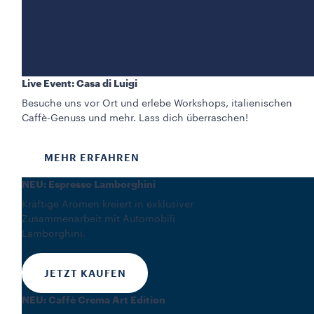
Live Event: Casa di Luigi
Besuche uns vor Ort und erlebe Workshops, italienischen
Caffè-Genuss und mehr. Lass dich überraschen!
MEHR ERFAHREN
NEU: Espresso Lamborghini
Kräftige Aromen kreiert in exklusiver
Zusammenarbeit mit Automobili
Lamborghini.
JETZT KAUFEN
NEU: Caffè Crema Art Edition