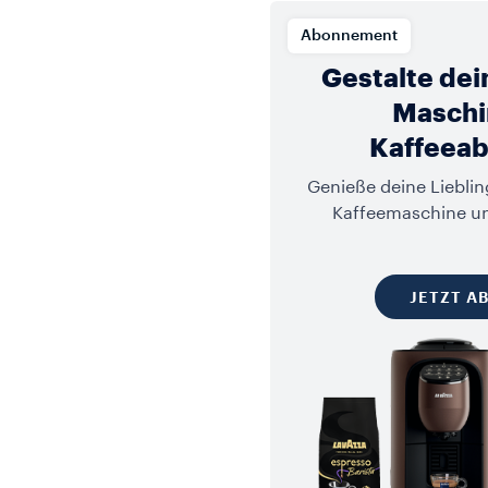
Abonnement
Gestalte dei
Maschi
Kaffeea
Genieße deine Liebli
Kaffeemaschine un
JETZT A