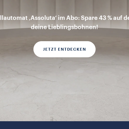
lautomat ‚Assoluta‘ im Abo: Spare 43 % auf d
deine Lieblingsbohnen!
JETZT ENTDECKEN