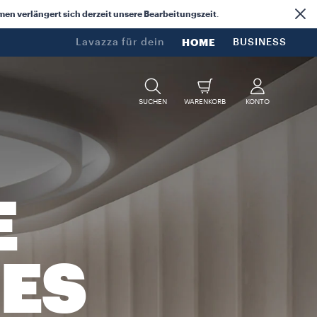
n verlängert sich derzeit unsere Bearbeitungszeit
.
Lavazza für dein​
HOME
BUSINESS
SUCHEN
WARENKORB
KONTO
E
ES