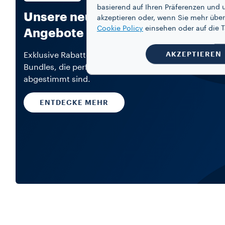
basierend auf Ihren Präferenzen und 
Unsere neuen Lavazza
akzeptieren oder, wenn Sie mehr über
Cookie Policy
einsehen oder auf die
Angebote und Deals sind da!
AKZEPTIEREN
Exklusive Rabatte, praktische Vorteilspakete und
Bundles, die perfekt auf deine Bedürfnisse
abgestimmt sind.
ENTDECKE MEHR