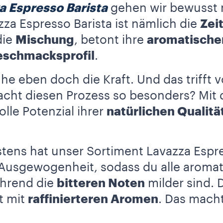
a Espresso Barista
gehen wir bewusst 
a Espresso Barista ist nämlich die
Zei
die
Mischung
, betont ihre
aromatische
schmacksprofil
.
he eben doch die Kraft. Und das trifft v
cht diesen Prozess so besonders? Mit 
olle Potenzial ihrer
natürlichen Qualitä
ens hat unser Sortiment Lavazza Espre
 Ausgewogenheit, sodass du alle aroma
hrend die
bitteren Noten
milder sind. 
t mit
raffinierteren Aromen
. Das mach