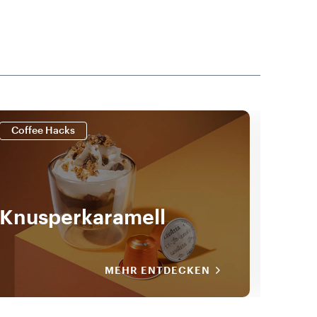
Coffee Hacks
Coff
Knusperkaramell
Tir
MEHR ENTDECKEN