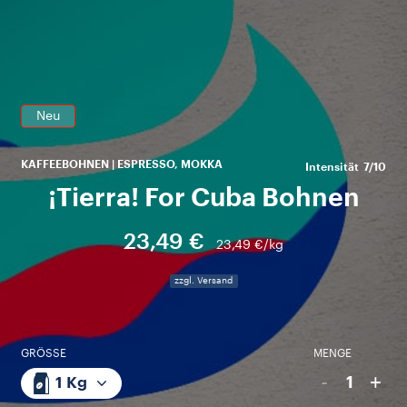
R
Ge
Neu
KAFFEEBOHNEN | ESPRESSO, MOKKA
Intensität
7/10
¡Tierra! For Cuba Bohnen
23,49 €
23,49 €/kg
zzgl. Versand
GRÖSSE
MENGE
-
+
1
1 Kg