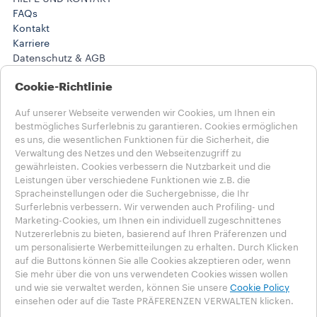
FAQs
Kontakt
Karriere
Datenschutz & AGB​
Nutzungsbedingungen
Cookie-Richtlinie
Geschäftsbedingungen
Abonnement kündigen / Vertrag widerrufen
Auf unserer Webseite verwenden wir Cookies, um Ihnen ein
bestmögliches Surferlebnis zu garantieren. Cookies ermöglichen
Wähle dein Land aus​
es uns, die wesentlichen Funktionen für die Sicherheit, die
DEUTSCHLAND​
Verwaltung des Netzes und den Webseitenzugriff zu
DEUTSCHLAND​
gewährleisten. Cookies verbessern die Nutzbarkeit und die
ANDERE LÄNDER
Leistungen über verschiedene Funktionen wie z.B. die
Spracheinstellungen oder die Suchergebnisse, die Ihr
Surferlebnis verbessern. Wir verwenden auch Profiling- und
Datenschutzerklärung
Marketing-Cookies, um Ihnen ein individuell zugeschnittenes
Impressum
Nutzererlebnis zu bieten, basierend auf Ihren Präferenzen und
Cookie-Richtlinie​
um personalisierte Werbemitteilungen zu erhalten. Durch Klicken
Cookie-Einstellungen​
auf die Buttons können Sie alle Cookies akzeptieren oder, wenn
Whistleblowing
Sie mehr über die von uns verwendeten Cookies wissen wollen
Erklärung zur Barrierefreiheit
und wie sie verwaltet werden, können Sie unsere
Cookie Policy
einsehen oder auf die Taste PRÄFERENZEN VERWALTEN klicken.
© 2025 Luigi LAVAZZA SPA, alle Rechte vorbehalten