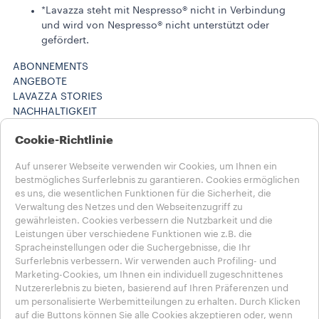
*Lavazza steht mit Nespresso® nicht in Verbindung
und wird von Nespresso® nicht unterstützt oder
gefördert.
ABONNEMENTS
ANGEBOTE
LAVAZZA STORIES
NACHHALTIGKEIT
LAVAZZA WORLD
Cookie-Richtlinie
Maschinenregistrierung
HILFE UND KONTAKT
Auf unserer Webseite verwenden wir Cookies, um Ihnen ein
FAQs
bestmögliches Surferlebnis zu garantieren. Cookies ermöglichen
Kontakt
es uns, die wesentlichen Funktionen für die Sicherheit, die
Karriere
Verwaltung des Netzes und den Webseitenzugriff zu
Datenschutz & AGB​
gewährleisten. Cookies verbessern die Nutzbarkeit und die
Nutzungsbedingungen
Leistungen über verschiedene Funktionen wie z.B. die
Geschäftsbedingungen
Spracheinstellungen oder die Suchergebnisse, die Ihr
Abonnement kündigen / Vertrag widerrufen
Surferlebnis verbessern. Wir verwenden auch Profiling- und
Marketing-Cookies, um Ihnen ein individuell zugeschnittenes
Nutzererlebnis zu bieten, basierend auf Ihren Präferenzen und
Wähle dein Land aus​
um personalisierte Werbemitteilungen zu erhalten. Durch Klicken
DEUTSCHLAND​
auf die Buttons können Sie alle Cookies akzeptieren oder, wenn