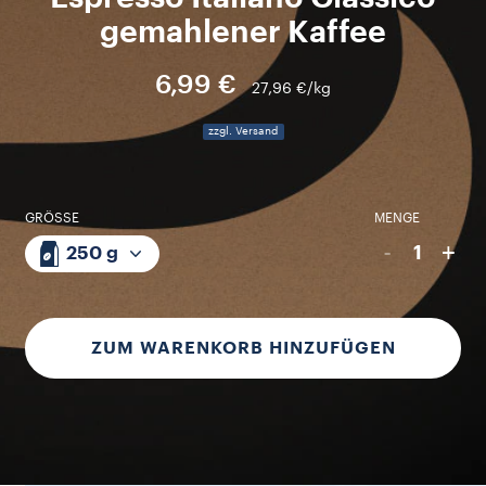
gemahlener Kaffee
6,99 €
27,96 €/kg
zzgl. Versand
GRÖSSE
MENGE
-
+
1
250 g
ZUM WARENKORB HINZUFÜGEN