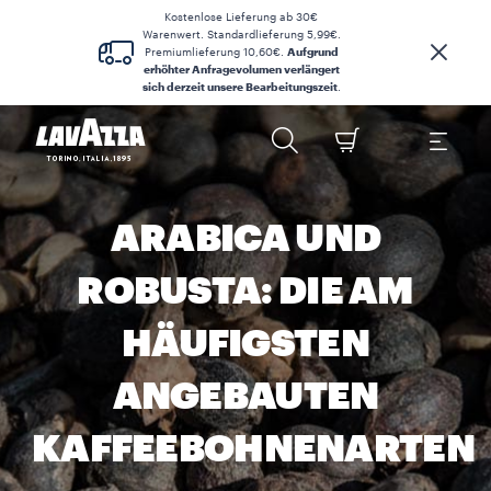
Kostenlose Lieferung ab 30€
Warenwert. Standardlieferung 5,99€.
Premiumlieferung 10,60€.
Aufgrund
erhöhter Anfragevolumen verlängert
sich derzeit unsere Bearbeitungszeit
.
ARABICA UND
ROBUSTA: DIE AM
HÄUFIGSTEN
ANGEBAUTEN
KAFFEEBOHNENARTEN