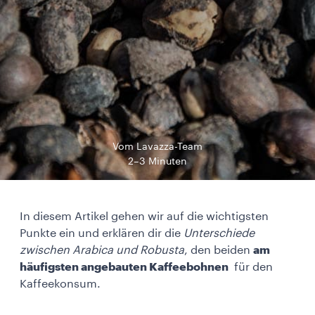
Vom Lavazza-Team
2–3 Minuten
In diesem Artikel gehen wir auf die wichtigsten
Punkte ein und erklären dir die
Unterschiede
zwischen Arabica und Robusta
, den beiden
am
häufigsten angebauten Kaffeebohnen
für den
Kaffeekonsum.