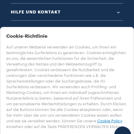
HILFE UND KONTAKT
DATENSCHUTZ & AGB​
Cookie-Richtlinie
Auf unserer Webseite verwenden wir Cookies, um Ihnen ein
bestmögliches Surferlebnis zu garantieren. Cookies ermöglichen
es uns, die wesentlichen Funktionen für die Sicherheit, die
Verwaltung des Netzes und den Webseitenzugriff zu
gewährleisten. Cookies verbessern die Nutzbarkeit und die
WÄHLE DEIN LAND AUS​
Leistungen über verschiedene Funktionen wie z.B. die
DEUTSCHLAND​
Spracheinstellungen oder die Suchergebnisse, die Ihr
Surferlebnis verbessern. Wir verwenden auch Profiling- und
Marketing-Cookies, um Ihnen ein individuell zugeschnittenes
Nutzererlebnis zu bieten, basierend auf Ihren Präferenzen und
um personalisierte Werbemitteilungen zu erhalten. Durch Klicken
auf die Buttons können Sie alle Cookies akzeptieren oder, wenn
Datenschutzerklärung
Impressum
Cookie-Richtlinie​
Sie mehr über die von uns verwendeten Cookies wissen wollen
Cookie-Einstellungen​
Whistleblowing
und wie sie verwaltet werden, können Sie unsere
Cookie Policy
Erklärung zur Barrierefreiheit
einsehen oder auf die Taste PRÄFERENZEN VERWALTEN klicken.