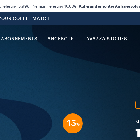
dlieferung 5,99€. Premiumlieferung 10,60€.
Aufgrund erhöhter Anfragevolume
 YOUR COFFEE MATCH
ABONNEMENTS
ANGEBOTE
LAVAZZA STORIES
15
KI
-
%