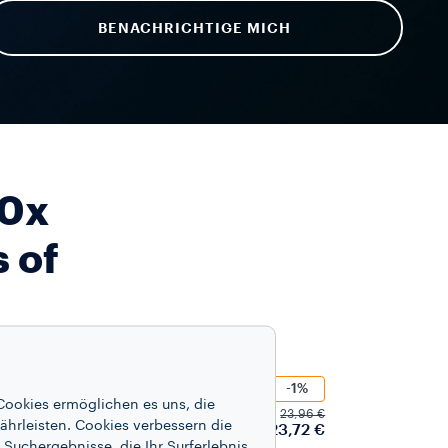
BENACHRICHTIGE MICH
10x
 of
-1%
lassico gemahlener Kaffee
Cookies ermöglichen es uns, die
23,96 €
ährleisten. Cookies verbessern die
23,72 €
Suchergebnisse, die Ihr Surferlebnis