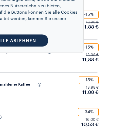
enes Nutzererlebnis zu bieten,
f die Buttons können Sie alle Cookies
-15%
altet werden, können Sie unsere
o Classico gemahlener Kaffee
13,98 €
11,88 €
LLE ABLEHNEN
-15%
ato gemahlener Kaffee
13,98 €
11,88 €
-15%
emahlener Kaffee
13,98 €
11,88 €
-34%
16,00 €
10,53 €