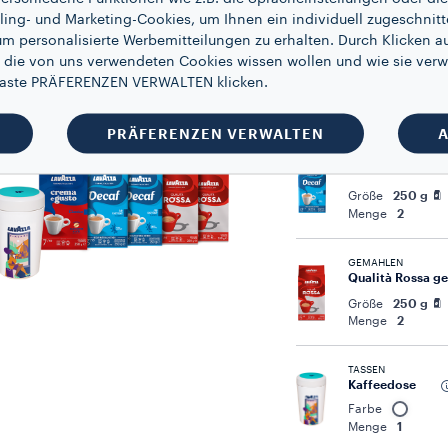
ling- und Marketing-Cookies, um Ihnen ein individuell zugeschnitt
um personalisierte Werbemitteilungen zu erhalten. Durch Klicken au
GEMAHLEN
 die von uns verwendeten Cookies wissen wollen und wie sie verw
Espresso Italian
 Taste PRÄFERENZEN VERWALTEN klicken.
Größe
250 g
Menge
2
PRÄFERENZEN VERWALTEN
A
GEMAHLEN
Caffè Decaffein
Größe
250 g
Menge
2
GEMAHLEN
Qualità Rossa g
Größe
250 g
Menge
2
TASSEN
Kaffeedose
Farbe
Menge
1