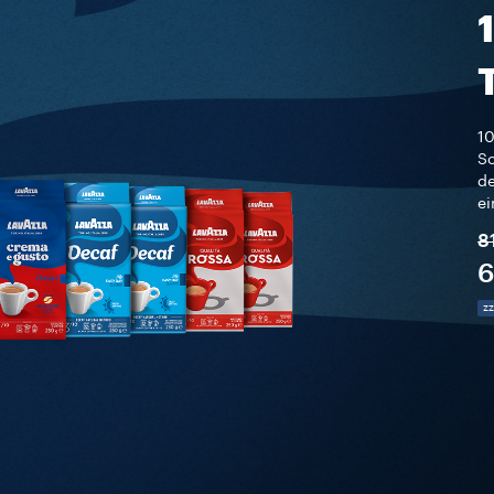
10
So
de
ei
8
6
zz