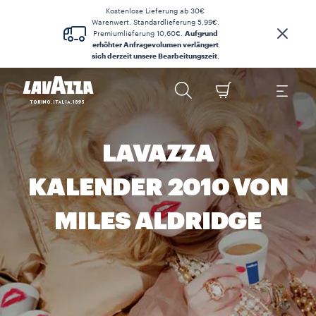
Kostenlose Lieferung ab 30€
Warenwert. Standardlieferung 5,99€.
Premiumlieferung 10,60€.
Aufgrund
erhöhter Anfragevolumen verlängert
sich derzeit unsere Bearbeitungszeit
.
LAVAZZA
KALENDER 2010 VON
MILES ALDRIDGE