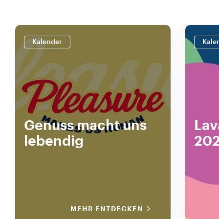
Kalender
Kale
Genuss macht uns
Lav
lebendig
202
MEHR ENTDECKEN