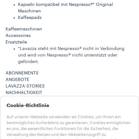
Kapseln kompatibel mit Nespresso®* Original
Maschinen
Kaffeepads
Kaffeemaschinen
Accessoires
Ersatzteile
*Lavazza steht mit Nespresso® nicht in Verbindung
und wird von Nespresso® nicht unterstützt oder
gefördert.
ABONNEMENTS
ANGEBOTE
LAVAZZA STORIES
NACHHALTIGKEIT
LAVAZZA WORLD
Cookie-Richtlinie
Maschinenregistrierung
HILFE UND KONTAKT
Auf unserer Webseite verwenden wir Cookies, um Ihnen ein
FAQs
bestmögliches Surferlebnis zu garantieren. Cookies ermöglichen
Kontakt
es uns, die wesentlichen Funktionen für die Sicherheit, die
Karriere
Verwaltung des Netzes und den Webseitenzugriff zu
Datenschutz & AGB​