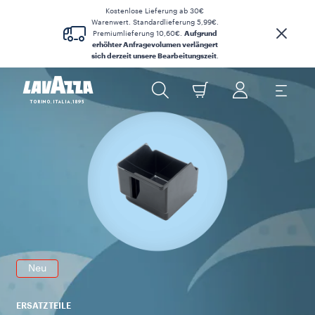
Kostenlose Lieferung ab 30€
Warenwert. Standardlieferung 5,99€.
Premiumlieferung 10,60€.
Aufgrund
erhöhter Anfragevolumen verlängert
sich derzeit unsere Bearbeitungszeit
.
H
Ass
Neu
ERSATZTEILE