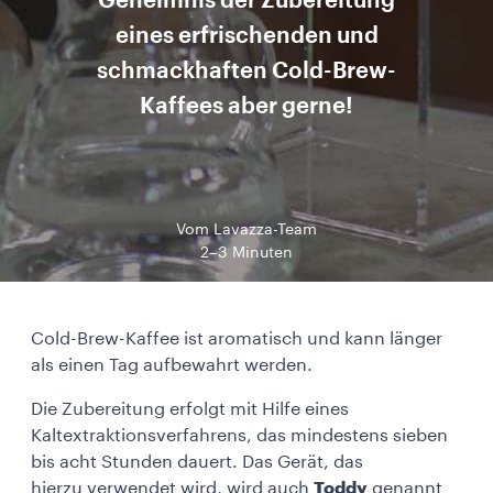
Geheimnis der Zubereitung
eines erfrischenden und
schmackhaften Cold-Brew-
Kaffees aber gerne!
Vom Lavazza-Team
2–3 Minuten
Cold-Brew-Kaffee ist aromatisch und kann länger
als einen Tag aufbewahrt werden.
Die Zubereitung erfolgt mit Hilfe eines
Kaltextraktionsverfahrens, das mindestens sieben
bis acht Stunden dauert. Das Gerät, das
hierzu verwendet wird, wird auch
Toddy
genannt