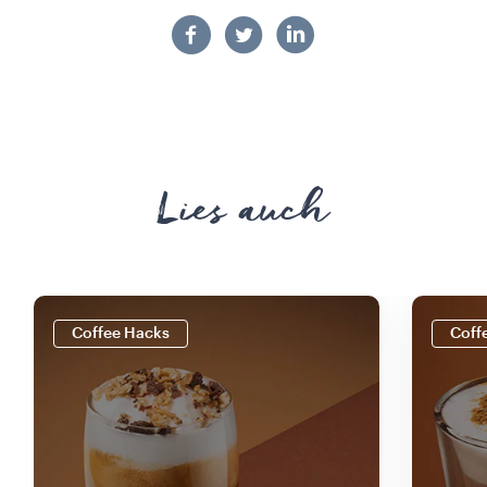
Lies auch
Coffee Hacks
Coff