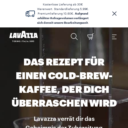
Kostenlose Lieferung ab 30€
Warenwert. Standardlieferung 5,99€.
Premiumlieferung 10,60€.
Aufgrund
erhöhter Anfragevolumen verlängert
sich derzeit unsere Bearbeitungszeit
.
DAS REZEPT FÜR
EINEN COLD-BREW-
KAFFEE, DER DICH
ÜBERRASCHEN WIRD
Lavazza verrät dir das