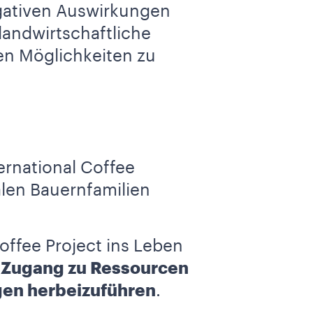
egativen Auswirkungen
landwirtschaftliche
en Möglichkeiten zu
ernational Coffee
alen Bauernfamilien
offee Project ins Leben
a
Zugang zu Ressourcen
ngen herbeizuführen
.