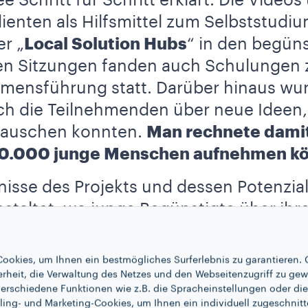
dee Schritt für Schritt erklärt. Die Vide
dienten als Hilfsmittel zum Selbststudi
er „
Local Solution Hubs
“ in den begün
en Sitzungen fanden auch Schulungen
mensführung statt. Darüber hinaus wur
sich die Teilnehmenden über neue Ideen
tauschen konnten.
Man rechnete damit
30.000 junge Menschen aufnehmen k
sse des Projekts und dessen Potenzial 
staltet, wo junge Begünstigte über ihr
n, die von extremer Armut betroffen si
ookies, um Ihnen ein bestmögliches Surferlebnis zu garantieren. 
erheit, die Verwaltung des Netzes und den Webseitenzugriff zu gew
erschiedene Funktionen wie z.B. die Spracheinstellungen oder die 
ling- und Marketing-Cookies, um Ihnen ein individuell zugeschnitt