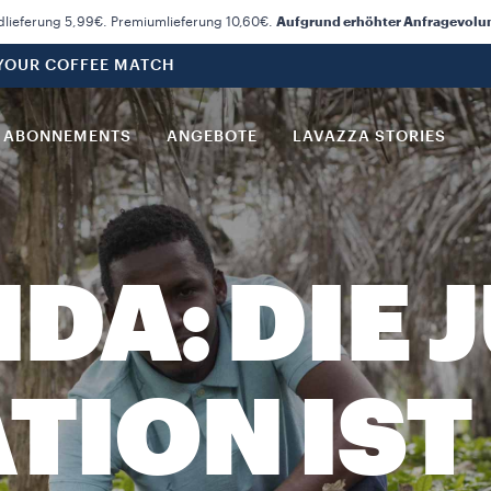
dlieferung 5,99€. Premiumlieferung 10,60€.
Aufgrund erhöhter Anfragevolume
 YOUR COFFEE MATCH
ABONNEMENTS
ANGEBOTE
LAVAZZA STORIES
DA: DIE 
TION IST