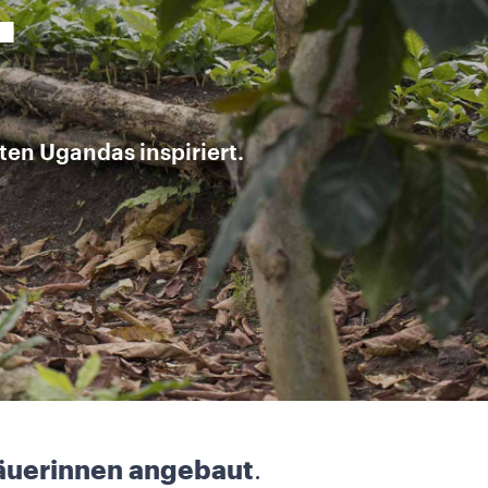
T
ten Ugandas inspiriert.
Bäuerinnen angebaut
.