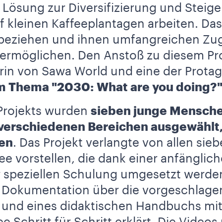
 Lösung zur Diversifizierung und Stei
f kleinen Kaffeeplantagen arbeiten. Das
nzubeziehen und ihnen umfangreichen Zu
 ermöglichen. Den Anstoß zu diesem Pr
erin von Sawa World und eine der Prota
m Thema "2030: What are you doing?"
 Projekts wurden
sieben junge Menschen
 verschiedenen Bereichen ausgewählt,
en
. Das Projekt verlangte von allen sie
e vorstellen, die dank einer anfänglich
 speziellen Schulung umgesetzt werden
e Dokumentation über die vorgeschlagen
 und eines didaktischen Handbuchs mi