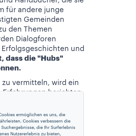
os und Handbücher, die sie
um für andere junge
stigten Gemeinden
 zu den Themen
den Dialogforen
, Erfolgsgeschichten und
, dass die "Hubs"
önnen.
zu vermitteln, wird ein
e Erfahrungen berichten,
nd, zu inspirieren,
Cookies ermöglichen es uns, die
ährleisten. Cookies verbessern die
Suchergebnisse, die Ihr Surferlebnis
enes Nutzererlebnis zu bieten,