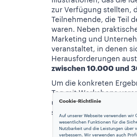
Illustrationen, das die I
zur Verfügung stellten, 
Teilnehmende, die Teil d
waren. Neben praktisch
Marketing und Unterneh
veranstaltet, in denen 
Herausforderungen aus
zwischen 10.000 und 
Um die konkreten Ergebni
Tag mit Workshops veran
Cookie-Richtlinie
um andere junge Mensche
selbst etwas zu ändern.
Auf unserer Webseite verwenden wir C
wesentlichen Funktionen für die Sich
Nutzbarkeit und die Leistungen über v
verbessern. Wir verwenden auch Profi