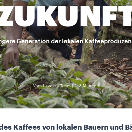
ZUKUNF
jüngere Generation der lokalen Kaffeeproduzen
Vom Lavazza-Team
2–3 Minuten
des Kaffees von lokalen Bauern und 