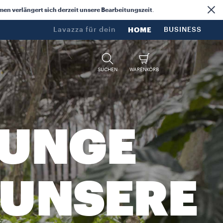
n verlängert sich derzeit unsere Bearbeitungszeit
.
Lavazza für dein​
HOME
BUSINESS
SUCHEN
WARENKORB
JUNGE
 UNSERE