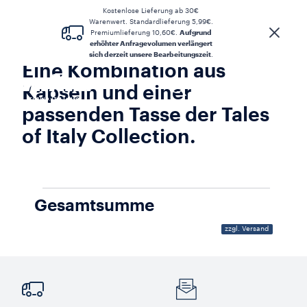
Kostenlose Lieferung ab 30€
Warenwert. Standardlieferung 5,99€.
Premiumlieferung 10,60€.
Aufgrund
erhöhter Anfragevolumen verlängert
sich derzeit unsere Bearbeitungszeit
.
Eine Kombination aus
Kapseln und einer
passenden Tasse der Tales
of Italy Collection.
Gesamtsumme
zzgl. Versand