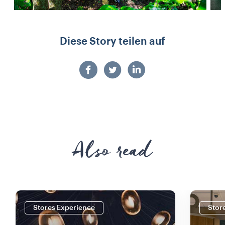
Diese Story teilen auf
Also read
Stores Experience
Stor