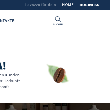
Lavazza für dein​
HOME
BUSINESS
NTAKTE
SUCHEN
A!
inen Kunden
er Herkunft.
chaft.