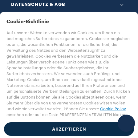
DATENSCHUTZ & AGB​
Cookie-Richtlinie
Auf unserer Webseite verwenden wir Cookies, um Ihnen ein
bestmögliches Surferlebnis zu garantieren. Cookies ermöglichen
es uns, die wesentlichen Funktionen für die Sicherheit, die
WÄHLE DEIN LAND AUS​
Verwaltung des Netzes und den Webseitenzugriff zu
gewährleisten. Cookies verbessern die Nutzbarkeit und die
DEUTSCHLAND​
Leistungen über verschiedene Funktionen wie z.B. die
Spracheinstellungen oder die Suchergebnisse, die Ihr
Surferlebnis verbessern. Wir verwenden auch Profiling- und
Marketing-Cookies, um Ihnen ein individuell zugeschnittenes
Nutzererlebnis zu bieten, basierend auf Ihren Präferenzen und
Datenschutzerklärung
Impressum
Cookie-Richtlinien​
um personalisierte Werbemitteilungen zu erhalten. Durch Klicken
Cookie-Einstellungen​
Whistleblowing
auf die Buttons können Sie alle Cookies akzeptieren oder, wenn
Erklärung zur Barrierefreiheit
Sie mehr über die von uns verwendeten Cookies wissen wollen
und wie sie verwaltet werden, können Sie unsere
Cookie Policy
einsehen oder auf die Taste PRÄFERENZEN VERWALTEN klicken.
©2025 Luigi Lavazza SPA. Alle Rechte vorbehalten – USt-IdNr. 00470550013
- Handelsbuch-Eintragsnr. 257143, 25.090.000 € vollständig einbezahltes
Aktienkapital
AKZEPTIEREN